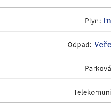
I
Plyn:
Veř
Odpad:
Parková
Telekomun