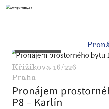
Pron
Křižíkova 16/226
Praha
Pronájem prostornéh
P8 – Karlín