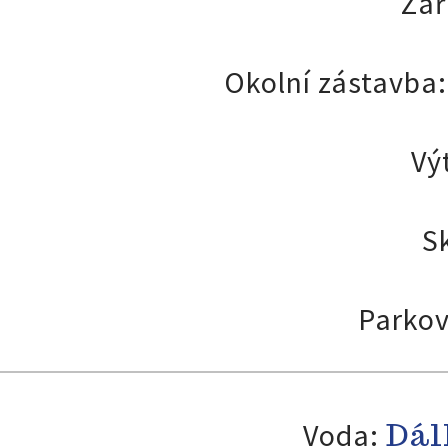
Zař
Okolní zástavba
Vý
S
Parkov
Dál
Voda: