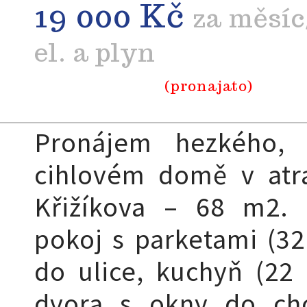
19 000 Kč
za měsíc
el. a plyn
(pronajato)
Pronájem hezkého, 
cihlovém domě v atrak
Křižíkova – 68 m2. 
pokoj s parketami (32
do ulice, kuchyň (22
dvora s okny do ch